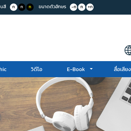
บสี
ขนาดตัวอักษร
ก
ก
ก
-ก
ก
+ก
hic
วิดีโอ
E-Book
สื่อเสีย